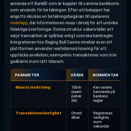
använda ett BankID som är kopplat till samma bankkonto
som används för betalningen. Efter att beloppet har
angetts skickas en betalningsbegäran till spelarens
mobilapp
, där informationen visas i detalj för att undvika
felaktiga överföringar. Denna struktur säkerställer att
varje transaktion är spårbar enligt svenska bankregler.
Integrationen hos Raging Bull Casino innebär även att
plattformen använder realtidsmonitorering för att
upptäcka avvikelser, exempelvis transaktioner som inte
godkänts inom rätt tidsram.
PARAMETER
VÄRDE
KOMMENTAR
Minsta insättning
100 kr
Kan variera
(exem
beroende på
pelvär
bankens
de)
regler
Transaktionshastighet
Omed
Registreras
elbar
vanligtvis
inom
sekunder