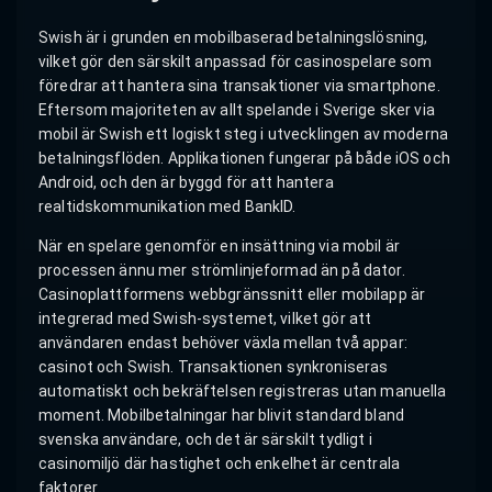
Swish är i grunden en mobilbaserad betalningslösning,
vilket gör den särskilt anpassad för casinospelare som
föredrar att hantera sina transaktioner via smartphone.
Eftersom majoriteten av allt spelande i Sverige sker via
mobil är Swish ett logiskt steg i utvecklingen av moderna
betalningsflöden. Applikationen fungerar på både iOS och
Android, och den är byggd för att hantera
realtidskommunikation med BankID.
När en spelare genomför en insättning via mobil är
processen ännu mer strömlinjeformad än på dator.
Casinoplattformens webbgränssnitt eller mobilapp är
integrerad med Swish-systemet, vilket gör att
användaren endast behöver växla mellan två appar:
casinot och Swish. Transaktionen synkroniseras
automatiskt och bekräftelsen registreras utan manuella
moment. Mobilbetalningar har blivit standard bland
svenska användare, och det är särskilt tydligt i
casinomiljö där hastighet och enkelhet är centrala
faktorer.