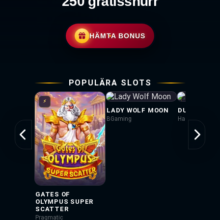
250 gratissnurr
HÄMTA BONUS
POPULÄRA SLOTS
⚡
⚡
LADY WOLF MOON
DUEL AT D
BGaming
Hacksaw
GATES OF
OLYMPUS SUPER
SCATTER
Pragmatic