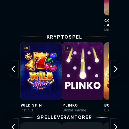
COIN CRAZE
JACKPOT
Mancala
KRYPTOSPEL
⚡
x50
WILD SPIN
PLINKO
BOOK OF CA
Platipus
Orbital Gaming
BGaming
SPELLEVERANTÖRER