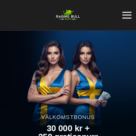
VÄLKOMSTBONUS
30 000 kr +