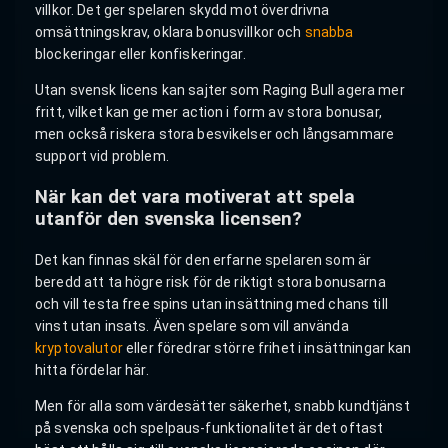
villkor. Det ger spelaren skydd mot överdrivna
omsättningskrav, oklara bonusvillkor och
snabba
blockeringar eller konfiskeringar.
Utan svensk licens kan sajter som Raging Bull agera mer
fritt, vilket kan ge mer action i form av stora bonusar,
men också riskera stora besvikelser och långsammare
support vid problem.
När kan det vara motiverat att spela
utanför den svenska licensen?
Det kan finnas skäl för den erfarne spelaren som är
beredd att ta högre risk för de riktigt stora bonusarna
och vill testa free spins utan insättning med chans till
vinst utan insats. Även spelare som vill använda
kryptovalutor
eller föredrar större frihet i insättningar kan
hitta fördelar här.
Men för alla som värdesätter säkerhet, snabb kundtjänst
på svenska och spelpaus-funktionalitet är det oftast