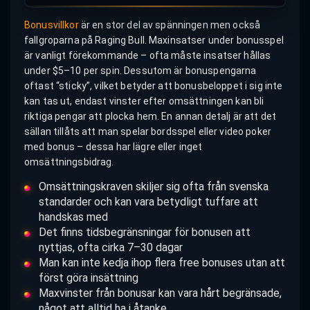
Bonusvillkor
är en stor del av spänningen men också
fallgroparna på Raging Bull. Maxinsatser under bonusspel
är vanligt förekommande – ofta måste insatser hållas
under $5–10 per spin. Dessutom är bonuspengarna
oftast “sticky”, vilket betyder att bonusbeloppet i sig inte
kan tas ut, endast vinster efter omsättningen kan bli
riktiga pengar att plocka hem. En annan detalj är att det
sällan tillåts att man spelar bordsspel eller video poker
med bonus – dessa har lägre eller inget
omsättningsbidrag.
Omsättningskraven skiljer sig ofta från svenska
standarder och kan vara betydligt tuffare att
handskas med
Det finns tidsbegränsningar för bonusen att
nyttjas, ofta cirka 7–30 dagar
Man kan inte kedja ihop flera free bonuses utan att
först göra insättning
Maxvinster från bonusar kan vara hårt begränsade,
något att alltid ha i åtanke