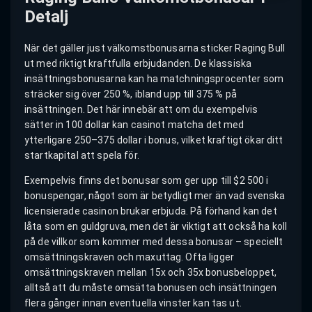
Detalj
När det gäller just välkomstbonusarna sticker Raging Bull
ut med riktigt kraftfulla erbjudanden. De klassiska
insättningsbonusarna kan ha matchningsprocenter som
sträcker sig över 250 %, ibland upp till 375 % på
insättningen. Det här innebär att om du exempelvis
sätter in 100 dollar kan casinot matcha det med
ytterligare 250–375 dollar i bonus, vilket kraftigt ökar ditt
startkapital att spela för.
Exempelvis finns det bonusar som ger upp till $2 500 i
bonuspengar, något som är betydligt mer än vad svenska
licensierade casinon brukar erbjuda. På förhand kan det
låta som en guldgruva, men det är viktigt att också ha koll
på de villkor som kommer med dessa bonusar – speciellt
omsättningskraven och maxuttag. Ofta ligger
omsättningskraven mellan 15x och 35x bonusbeloppet,
alltså att du måste omsätta bonusen och insättningen
flera gånger innan eventuella vinster kan tas ut.