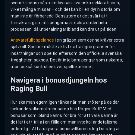
svensk licens måste redovisas i svenska deklarationen,
vilket många missar – och det kan bli en dyr historia om
man inte är förberedd. Dessutom är det svårt att
försäkra sig om att pengarna är säkra under hela
processen, då utbetalningar ibland kan dra ut på tiden.
Ansvarsfullt spelande
i en gråzon som denna kräver extra
självkoll. Spelare måste aktivt sätta egna gränser för
insättningar och speltid eftersom den officiella svenska
tryggheten saknas. Det är inte bara pengar som riskeras,
utan också kontrollen över spelbeteendet.
Navigera i bonusdjungeln hos
Raging Bull
Hur ska man egentligen tänka när man stöter på de där
lockande välkomstbonusarna hos Raging Bull? Med
bonusar som ibland känns för bra för att vara sanna är
det lätt att trilla i en fälla om man inte kollar detaljerna
ordentligt. Att analysera bonusvillkoren steg för steg är