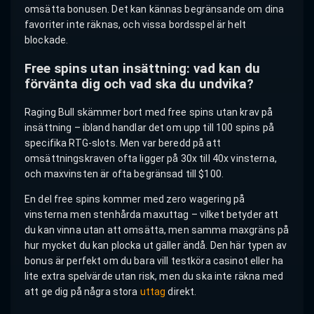
omsätta bonusen. Det kan kännas begränsande om dina
favoriter inte räknas, och vissa bordsspel är helt
blockade.
Free spins utan insättning: vad kan du
förvänta dig och vad ska du undvika?
Raging Bull skämmer bort med free spins utan krav på
insättning – ibland handlar det om upp till 100 spins på
specifika RTG-slots. Men var beredd på att
omsättningskraven ofta ligger på 30x till 40x vinsterna,
och maxvinsten är ofta begränsad till $100.
En del free spins kommer med zero wagering på
vinsterna men stenhårda maxuttag – vilket betyder att
du kan vinna utan att omsätta, men samma maxgräns på
hur mycket du kan plocka ut gäller ändå. Den här typen av
bonus är perfekt om du bara vill testköra casinot eller ha
lite extra spelvärde utan risk, men du ska inte räkna med
att ge dig på några stora
uttag
direkt.