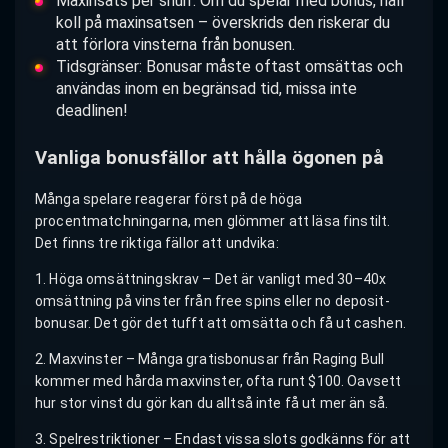
Maxinsats per snurr: Om du spelar med bonus, håll
koll på maxinsatsen – överskrids den riskerar du
att förlora vinsterna från bonusen.
Tidsgränser: Bonusar måste oftast omsättas och
användas inom en begränsad tid, missa inte
deadlinen!
Vanliga bonusfällor att hålla ögonen på
Många spelare reagerar först på de höga
procentmatchningarna, men glömmer att läsa finstilt.
Det finns tre riktiga fällor att undvika:
1. Höga omsättningskrav – Det är vanligt med 30–40x
omsättning på vinster från free spins eller no deposit-
bonusar. Det gör det tufft att omsätta och få ut cashen.
2. Maxvinster – Många gratisbonusar från Raging Bull
kommer med hårda maxvinster, ofta runt $100. Oavsett
hur stor vinst du gör kan du alltså inte få ut mer än så.
3. Spelrestriktioner – Endast vissa slots godkänns för att