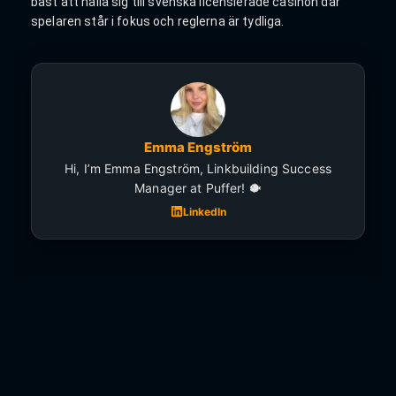
bäst att hålla sig till svenska licensierade casinon där
spelaren står i fokus och reglerna är tydliga.
Emma Engström
Hi, I’m Emma Engström, Linkbuilding Success
Manager at Puffer! 🐡
LinkedIn