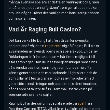
många svenska spelare är detta en varningsklocka, men
ändå är det just denna “gråzon” som gör att casinot kan
erbjuda något utöver det vanliga med bonuserbjudanden
och insatsnivåer.
Vad Är Raging Bull Casino?
Det kan verka lite klurigt att förstå varför svenska
spelare ändå väljer att
registrera
sig på Raging Bull trots
avsaknaden av svensk licens och spelarskydd. En del av
förklaringen är frihetskänslan – här finns möjlighet till
storsatsningar utan de insatsbegränsningar som finns
på svenska casinon, samtidigt som bonusarna ofta
känns generösare och mer lockande. Highrollers och de
som gillar att testa gränser lockas av möjligheten att
göra större insättningar och spela med större insatser,
något som ofta inte tillåts i samma utsträckning på
licensierade svenska sajter.
Raging Bull är dessutom specialiserade på
spel
från
Realtime Gaming (RTG), vilket är ett välkänt nätverk som