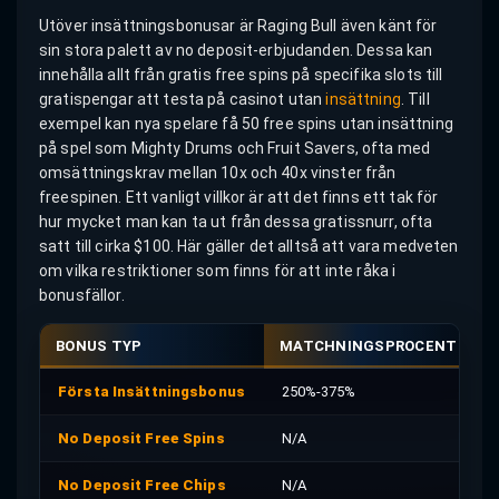
Utöver insättningsbonusar är Raging Bull även känt för
sin stora palett av no deposit-erbjudanden. Dessa kan
innehålla allt från gratis free spins på specifika slots till
gratispengar att testa på casinot utan
insättning
. Till
exempel kan nya spelare få 50 free spins utan insättning
på spel som Mighty Drums och Fruit Savers, ofta med
omsättningskrav mellan 10x och 40x vinster från
freespinen. Ett vanligt villkor är att det finns ett tak för
hur mycket man kan ta ut från dessa gratissnurr, ofta
satt till cirka $100. Här gäller det alltså att vara medveten
om vilka restriktioner som finns för att inte råka i
bonusfällor.
BONUS TYP
MATCHNINGSPROCENT
M
Första
Insättningsbonus
250%-375%
$
No Deposit Free Spins
N/A
No Deposit Free Chips
N/A
$