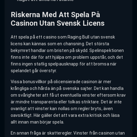
Riskerna Med Att Spela På
Casinon Utan Svensk Licens
Att spela på ett casino som Raging Bull utan svensk
licens kan kännas som en chansning. Det största
bekymret handlar om bristen på skydd. Spelinspektionen
finns inte där för att hjälpa om problem uppstår, och det
finns ingen statlig spelpausknapp för att bromsa när
spelandet går överstyr.
Vissa bonusvillkor på olicensierade casinon är mer
krångliga och hårda än på svenska sajter. Det kan handla
om svårigheter att få ut eventuella vinster eftersom krav
är mindre transparenta eller tolkas striktare. Det är inte
ovanligt att vinster kan nollas om regler bryts, även
oavsiktligt. Här gäller det att vara extra kritisk och läsa
allt innan man börjar spela.
En annan fråga är skatteregler. Vinster från casinon utan