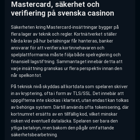
Mastercard, säkerhet och
verifiering på svenska casinon
Säkerheten kring Mastercard-insättningar bygger på
flera lager av teknik och regler. Kortnätverket ställer
hårda krav på hur betalningar får hanteras, banker
ansvarar för att verifiera kortinnehavaren och
spelplattformarna måste följa både spelreglering och
finansiell lagstiftning. Sammantaget innebär detta att
varje insättning granskas ur flera perspektiv innan den
når spelkontot.
På teknisk nivå skyddas all kortdata som spelaren skriver
in av kryptering, ofta i form av TLS/SSL. Det innebär att
uppgifterna inte skickas i klartext, utan endast kan tolkas
av behöriga system. Därtill används ofta tokenisering, där
kortnumret ersätts av en tillfällig kod, vilket minskar
risken vid eventuell dataläcka. Spelaren ser bara den
ytliga betalvyn, men bakom den pågår omfattande
säkerhetsbearbetning.