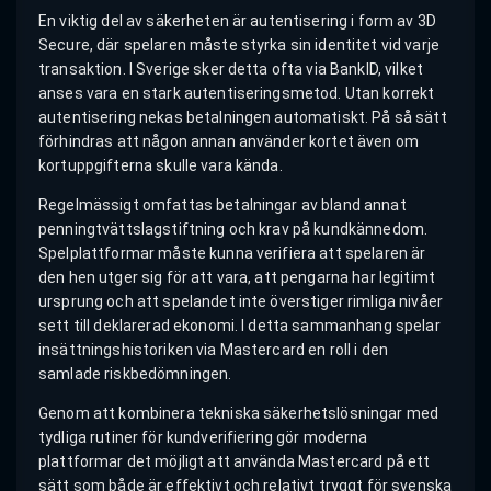
En viktig del av säkerheten är autentisering i form av 3D
Secure, där spelaren måste styrka sin identitet vid varje
transaktion. I Sverige sker detta ofta via BankID, vilket
anses vara en stark autentiseringsmetod. Utan korrekt
autentisering nekas betalningen automatiskt. På så sätt
förhindras att någon annan använder kortet även om
kortuppgifterna skulle vara kända.
Regelmässigt omfattas betalningar av bland annat
penningtvättslagstiftning och krav på kundkännedom.
Spelplattformar måste kunna verifiera att spelaren är
den hen utger sig för att vara, att pengarna har legitimt
ursprung och att spelandet inte överstiger rimliga nivåer
sett till deklarerad ekonomi. I detta sammanhang spelar
insättningshistoriken via Mastercard en roll i den
samlade riskbedömningen.
Genom att kombinera tekniska säkerhetslösningar med
tydliga rutiner för kundverifiering gör moderna
plattformar det möjligt att använda Mastercard på ett
sätt som både är effektivt och relativt tryggt för svenska