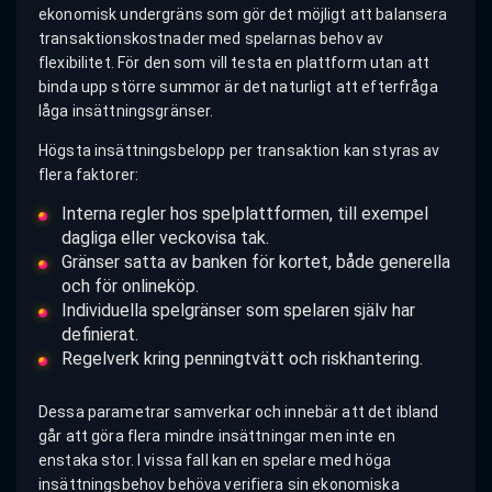
ekonomisk undergräns som gör det möjligt att balansera
transaktionskostnader med spelarnas behov av
flexibilitet. För den som vill testa en plattform utan att
binda upp större summor är det naturligt att efterfråga
låga insättningsgränser.
Högsta insättningsbelopp per transaktion kan styras av
flera faktorer:
Interna regler hos spelplattformen, till exempel
dagliga eller veckovisa tak.
Gränser satta av banken för kortet, både generella
och för onlineköp.
Individuella spelgränser som spelaren själv har
definierat.
Regelverk kring penningtvätt och riskhantering.
Dessa parametrar samverkar och innebär att det ibland
går att göra flera mindre insättningar men inte en
enstaka stor. I vissa fall kan en spelare med höga
insättningsbehov behöva verifiera sin ekonomiska