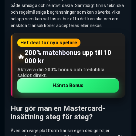
både smidiga och relativt säkra. Samtidigt finns tekniska
och regelmässiga begränsningar som kan påverka vilka
belopp som kan sättas in, hur ofta det kan ske och om
enskilda transaktioner accepteras eller nekas.
Het deal för nya spelare
200% matchbonus upp till 10
🔥
000 kr
Aktivera din 200% bonus och tredubbla
saldot direkt.
Hämta Bonus
Hur gör man en Mastercard-
insättning steg för steg?
Även om varje plattform har sin egen design följer