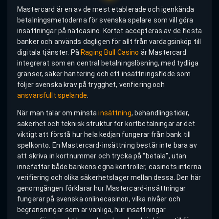
Mastercard är en av de mest etablerade och igenkända
betalningsmetoderna för svenska spelare som vill göra
insättningar på nätcasino. Kortet accepteras av de flesta
banker och används dagligen för allt från vardagsinköp till
digitala tjänster. På
Raging Bull Casino
är Mastercard
integrerat som en central betalningslösning, med tydliga
gränser, säker hantering och ett insättningsflöde som
följer svenska krav på trygghet, verifiering och
ansvarsfullt spelande
.
När man talar om minsta
insättning
, behandlingstider,
säkerhet och teknisk struktur för kortbetalningar är det
viktigt att förstå hur hela kedjan fungerar från bank till
spelkonto. En Mastercard-insättning består inte bara av
att skriva in kortnummer och trycka på “betala”, utan
innefattar både bankens egna kontroller, casinots interna
verifiering och olika säkerhetslager mellan dessa. Den här
genomgången förklarar hur Mastercard-insättningar
fungerar på svenska onlinecasinon, vilka nivåer och
begränsningar som är vanliga, hur insättningar