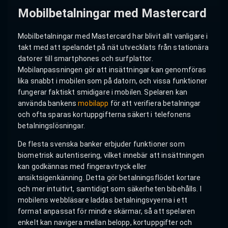
Mobilbetalningar med Mastercard
Mobilbetalningar med Mastercard har blivit allt vanligare i
takt med att spelandet på nät utvecklats från stationära
datorer till smartphones och surfplattor.
Mobilanpassningen gör att insättningar kan genomföras
lika snabbt i mobilen som på datorn, och vissa funktioner
fungerar faktiskt smidigare i mobilen. Spelaren kan
använda bankens
mobilapp
för att verifiera betalningar
och ofta sparas kortuppgifterna säkert i telefonens
betalningslösningar.
De flesta svenska banker erbjuder funktioner som
biometrisk autentisering, vilket innebär att insättningen
kan godkännas med fingeravtryck eller
ansiktsigenkänning. Detta gör betalningsflödet kortare
och mer intuitivt, samtidigt som säkerheten bibehålls. I
mobilens webbläsare laddas betalningsvyerna i ett
format anpassat för mindre skärmar, så att spelaren
enkelt kan navigera mellan belopp, kortuppgifter och