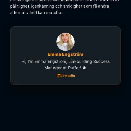
pålitlighet, igenkänning och smidighet som få andra
alternativ helt kan matcha.
Emma Engström
Hi, I’m Emma Engström, Linkbuilding Success
Manager at Puffer! 🐡
LinkedIn