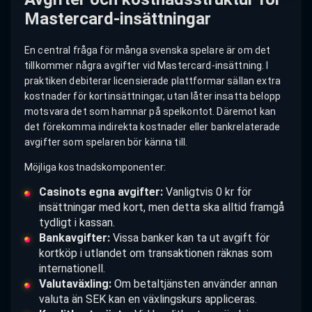
Mastercard-insättningar
En central fråga för många svenska spelare är om det
tillkommer några avgifter vid Mastercard-insättning. I
praktiken debiterar licensierade plattformar sällan extra
kostnader för kortinsättningar, utan låter insatta belopp
motsvara det som hamnar på spelkontot. Däremot kan
det förekomma indirekta kostnader eller bankrelaterade
avgifter som spelaren bör känna till.
Möjliga kostnadskomponenter:
Casinots egna avgifter:
Vanligtvis 0 kr för
insättningar med kort, men detta ska alltid framgå
tydligt i kassan.
Bankavgifter:
Vissa banker kan ta ut avgift för
kortköp i utlandet om transaktionen räknas som
internationell.
Valutaväxling:
Om betaltjänsten använder annan
valuta än SEK kan en växlingskurs appliceras.