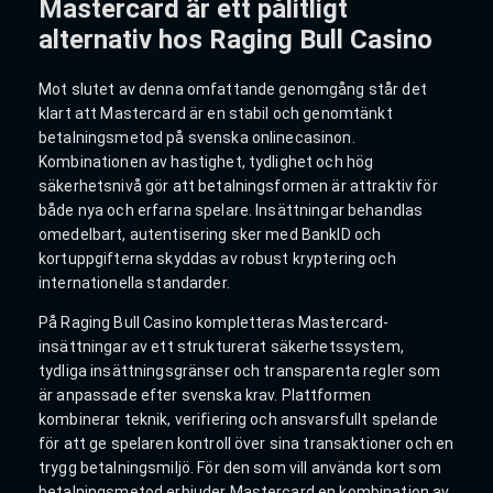
Mastercard är ett pålitligt
alternativ hos Raging Bull Casino
Mot slutet av denna omfattande genomgång står det
klart att Mastercard är en stabil och genomtänkt
betalningsmetod på svenska onlinecasinon.
Kombinationen av hastighet, tydlighet och hög
säkerhetsnivå gör att betalningsformen är attraktiv för
både nya och erfarna spelare. Insättningar behandlas
omedelbart, autentisering sker med BankID och
kortuppgifterna skyddas av robust kryptering och
internationella standarder.
På Raging Bull Casino kompletteras Mastercard-
insättningar av ett strukturerat säkerhetssystem,
tydliga insättningsgränser och transparenta regler som
är anpassade efter svenska krav. Plattformen
kombinerar teknik, verifiering och ansvarsfullt spelande
för att ge spelaren kontroll över sina transaktioner och en
trygg betalningsmiljö. För den som vill använda kort som
betalningsmetod erbjuder Mastercard en kombination av