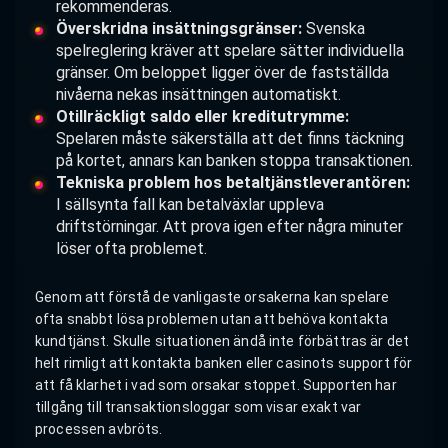
rekommenderas.
Överskridna insättningsgränser:
Svenska
spelreglering kräver att spelare sätter individuella
gränser. Om beloppet ligger över de fastställda
nivåerna nekas insättningen automatiskt.
Otillräckligt saldo eller kreditutrymme:
Spelaren måste säkerställa att det finns täckning
på kortet, annars kan banken stoppa transaktionen.
Tekniska problem hos betaltjänstleverantören:
I sällsynta fall kan betalväxlar uppleva
driftstörningar. Att prova igen efter några minuter
löser ofta problemet.
Genom att förstå de vanligaste orsakerna kan spelare
ofta snabbt lösa problemen utan att behöva kontakta
kundtjänst. Skulle situationen ändå inte förbättras är det
helt rimligt att kontakta banken eller casinots support för
att få klarhet i vad som orsakar stoppet. Supporten har
tillgång till transaktionsloggar som visar exakt var
processen avbröts.