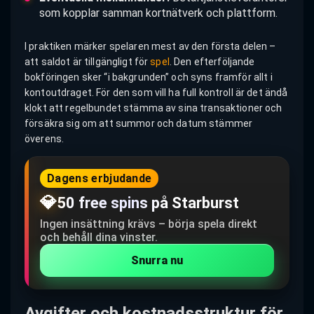
som kopplar samman kortnätverk och plattform.
I praktiken märker spelaren mest av den första delen –
att saldot är tillgängligt för
spel
. Den efterföljande
bokföringen sker “i bakgrunden” och syns framför allt i
kontoutdraget. För den som vill ha full kontroll är det ändå
klokt att regelbundet stämma av sina transaktioner och
försäkra sig om att summor och datum stämmer
överens.
Dagens erbjudande
💎
50 free spins på Starburst
Ingen insättning krävs – börja spela direkt
och behåll dina vinster.
Snurra nu
Avgifter och kostnadsstruktur för