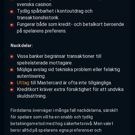
svenska casinon.
Tydlig spårbarhet i kontoutdrag och
transaktionshistorik.
Fungerar både som kredit- och betalkort beroende
på spelarens preferens.
Nackdelar:
Vissa banker begränsar transaktioner till
spelrelaterade mottagare.
Möjliga avslag vid tekniska problem eller felaktig
autentisering.
Uttag
till Mastercard är ofta inte tillgängliga.
Kreditkort kräver extra försiktighet för att undvika
skuldsättning.
Fördelarna överväger i många fall nackdelarna, särskilt
för spelare som vill ha en snabb och tydlig
betalningsmetod med hög säkerhetsnivå. Men valet
beror alltid på spelarens egna preferenser och