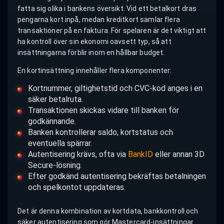
fatta sig olika i bankens översikt. Vid ett betalkort dras
pengarna kort inpå, medan kreditkort samlar flera
transaktioner på en faktura. För spelaren är det viktigt att
ha kontroll över sin ekonomi oavsett typ, så att
insättningarna förblir inom en hållbar budget.
En kortinsättning innehåller flera komponenter:
Kortnummer, giltighetstid och CVC-kod anges i en
säker betalruta.
Transaktionen skickas vidare till banken för
godkännande.
Banken kontrollerar saldo, kortstatus och
eventuella spärrar.
Autentisering krävs, ofta via
BankID
eller annan 3D
Secure-lösning.
Efter godkänd autentisering bekräftas betalningen
och spelkontot uppdateras.
Det är denna kombination av kortdata, bankkontroll och
säker autentisering som gör Mastercard-insättningar