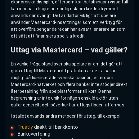
ekonomiska disciplin, eftersom kortbetalningar i vissa fall
kan innebära högre personlig risk om kreditutrymmet
används oansvarigt. Det är därför viktigt att spelare
använder Mastercard-insättningar som ett verktyg för
att överföra pengar de redan har avsatt, snarare än som
ett sätt att finansiera spel via kredit.
Uttag via Mastercard – vad gäller?
En vanlig fråga bland svenska spelare är om det går att
göra uttag till Mastercard. I praktiken är detta sällan
möjligt på licensierade svenska casinon, eftersom
Mastercard-nätverket och flera banker inte stödjer direkt
återbetalning från spelplattformar till kort. Denna
begränsning är inte unik för någon enskild aktör, utan
gäller generellt och påverkar hur uttagsflöden utformas.
I stället används andra metoder för uttag, till exempel:
Trustly
direkt till bankkonto
Banköverföring