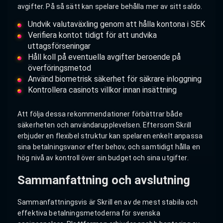
avgifter. På så sätt kan spelare behålla mer av sitt saldo.
Undvik valutaväxling genom att hålla kontona i SEK
Verifiera kontot tidigt för att undvika
uttagsförseningar
Håll koll på eventuella avgifter beroende på
överföringsmetod
Använd biometrisk säkerhet för säkrare inloggning
Kontrollera casinots villkor innan insättning
Att följa dessa rekommendationer förbättrar både
säkerheten och användarupplevelsen. Eftersom Skrill
erbjuder en flexibel struktur kan spelaren enkelt anpassa
sina betalningsvanor efter behov, och samtidigt hålla en
hög nivå av kontroll över sin budget och sina utgifter.
Sammanfattning och avslutning
Sammanfattningsvis är Skrill en av de mest stabila och
effektiva betalningsmetoderna för svenska