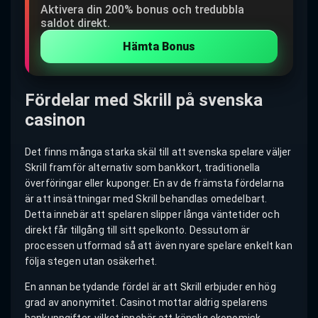
Aktivera din 200% bonus och tredubbla
saldot direkt.
Hämta Bonus
Fördelar med Skrill på svenska
casinon
Det finns många starka skäl till att svenska spelare väljer
Skrill framför alternativ som bankkort, traditionella
överföringar eller kuponger. En av de främsta fördelarna
är att insättningar med Skrill behandlas omedelbart.
Detta innebär att spelaren slipper långa väntetider och
direkt får tillgång till sitt spelkonto. Dessutom är
processen utformad så att även nyare spelare enkelt kan
följa stegen utan osäkerhet.
En annan betydande fördel är att Skrill erbjuder en hög
grad av anonymitet. Casinot mottar aldrig spelarens
bankuppgifter, vilket innebär att känslig ekonomisk