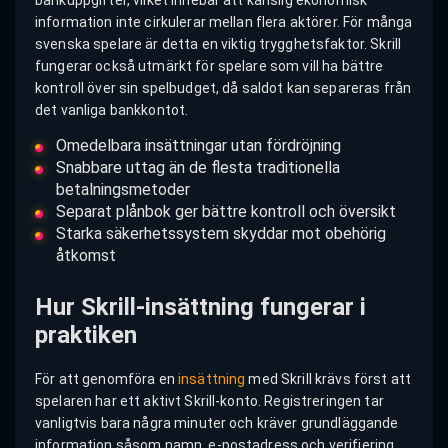
information inte cirkulerar mellan flera aktörer. För många
svenska spelare är detta en viktig trygghetsfaktor. Skrill
fungerar också utmärkt för spelare som vill ha bättre
kontroll över sin spelbudget, då saldot kan separeras från
det vanliga bankkontot.
Omedelbara insättningar utan fördröjning
Snabbare uttag än de flesta traditionella
betalningsmetoder
Separat plånbok ger bättre kontroll och översikt
Starka säkerhetssystem skyddar mot obehörig
åtkomst
Hur Skrill-insättning fungerar i
praktiken
För att genomföra en
insättning
med Skrill krävs först att
spelaren har ett aktivt Skrill-konto. Registreringen tar
vanligtvis bara några minuter och kräver grundläggande
information såsom namn, e-postadress och verifiering.