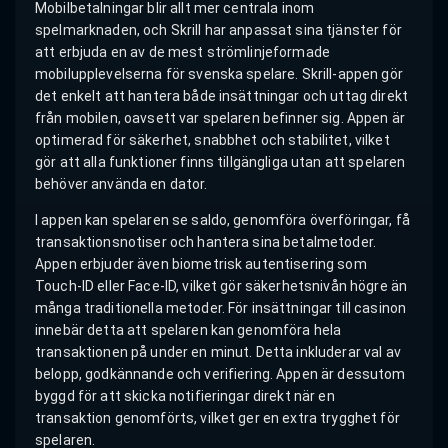
Mobilbetalningar blir allt mer centrala inom
spelmarknaden, och Skrill har anpassat sina tjänster för
att erbjuda en av de mest strömlinjeformade
mobilupplevelserna för svenska spelare. Skrill-appen gör
det enkelt att hantera både insättningar och uttag direkt
från mobilen, oavsett var spelaren befinner sig. Appen är
optimerad för säkerhet, snabbhet och stabilitet, vilket
gör att alla funktioner finns tillgängliga utan att spelaren
behöver använda en dator.
I appen kan spelaren se saldo, genomföra överföringar, få
transaktionsnotiser och hantera sina betalmetoder.
Appen erbjuder även biometrisk autentisering som
Touch-ID eller Face-ID, vilket gör säkerhetsnivån högre än
många traditionella metoder. För insättningar till casinon
innebär detta att spelaren kan genomföra hela
transaktionen på under en minut. Detta inkluderar val av
belopp, godkännande och verifiering. Appen är dessutom
byggd för att skicka notifieringar direkt när en
transaktion genomförts, vilket ger en extra trygghet för
spelaren.