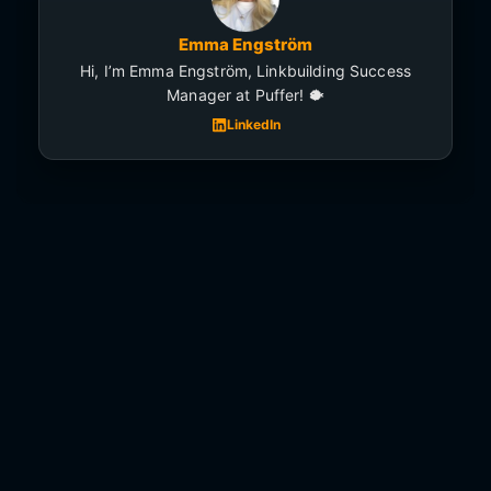
Emma Engström
Hi, I’m Emma Engström, Linkbuilding Success
Manager at Puffer! 🐡
LinkedIn