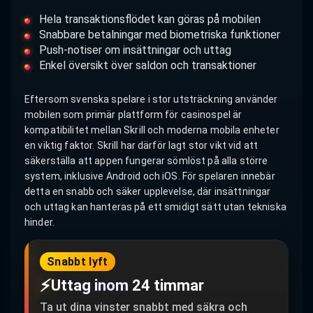
Hela transaktionsflödet kan göras på mobilen
Snabbare betalningar med biometriska funktioner
Push-notiser om insättningar och uttag
Enkel översikt över saldon och transaktioner
Eftersom svenska spelare i stor utsträckning använder
mobilen som primär plattform för casinospel är
kompatibilitet mellan Skrill och moderna mobila enheter
en viktig faktor. Skrill har därför lagt stor vikt vid att
säkerställa att appen fungerar sömlöst på alla större
system, inklusive Android och iOS. För spelaren innebär
detta en snabb och säker upplevelse, där insättningar
och uttag kan hanteras på ett smidigt sätt utan tekniska
hinder.
Snabbt lyft
⚡
Uttag inom 24 timmar
Ta ut dina vinster snabbt med säkra och