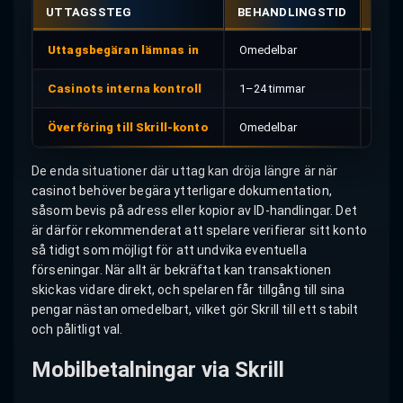
UTTAGSSTEG
BEHANDLINGSTID
MÖJ
Uttagsbegäran lämnas in
Omedelbar
0%
Casinots interna kontroll
1–24 timmar
0%
Överföring till Skrill-konto
Omedelbar
0–2
De enda situationer där uttag kan dröja längre är när
casinot behöver begära ytterligare dokumentation,
såsom bevis på adress eller kopior av ID-handlingar. Det
är därför rekommenderat att spelare verifierar sitt konto
så tidigt som möjligt för att undvika eventuella
förseningar. När allt är bekräftat kan transaktionen
skickas vidare direkt, och spelaren får tillgång till sina
pengar nästan omedelbart, vilket gör Skrill till ett stabilt
och pålitligt val.
Mobilbetalningar via Skrill