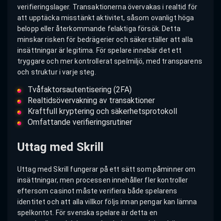
verifieringslager. Transaktionerna övervakas i realtid för
att upptäcka misstänkt aktivitet, såsom ovanligt höga
belopp eller återkommande felaktiga försök. Detta
minskar risken för bedrägerier och säkerställer att alla
insättningar är legitima. För spelare innebär det ett
tryggare och mer kontrollerat spelmiljö, med transparens
och struktur i varje steg.
Tvåfaktorsautentisering (2FA)
Realtidsövervakning av transaktioner
Kraftfull kryptering och säkerhetsprotokoll
Omfattande verifieringsrutiner
Uttag med Skrill
Uttag med Skrill fungerar på ett sätt som påminner om
insättningar, men processen innehåller fler kontroller
eftersom casinot måste verifiera både spelarens
identitet och att alla villkor följs innan pengar kan lämna
spelkontot. För svenska spelare är detta en