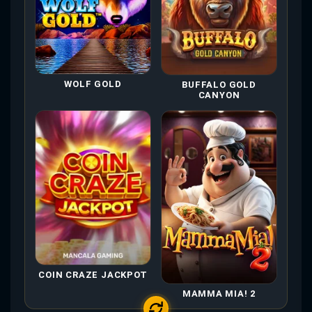
WOLF GOLD
BUFFALO GOLD
CANYON
COIN CRAZE JACKPOT
MAMMA MIA! 2