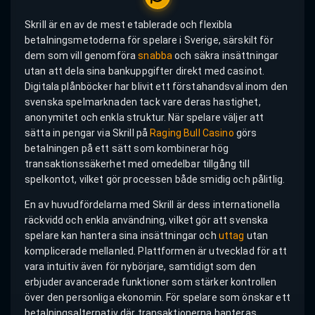
Skrill är en av de mest etablerade och flexibla
betalningsmetoderna för spelare i Sverige, särskilt för
dem som vill genomföra
snabba
och säkra insättningar
utan att dela sina bankuppgifter direkt med casinot.
Digitala plånböcker har blivit ett förstahandsval inom den
svenska spelmarknaden tack vare deras hastighet,
anonymitet och enkla struktur. När spelare väljer att
sätta in pengar via Skrill på
Raging Bull Casino
görs
betalningen på ett sätt som kombinerar hög
transaktionssäkerhet med omedelbar tillgång till
spelkontot, vilket gör processen både smidig och pålitlig.
En av huvudfördelarna med Skrill är dess internationella
räckvidd och enkla användning, vilket gör att svenska
spelare kan hantera sina insättningar och
uttag
utan
komplicerade mellanled. Plattformen är utvecklad för att
vara intuitiv även för nybörjare, samtidigt som den
erbjuder avancerade funktioner som stärker kontrollen
över den personliga ekonomin. För spelare som önskar ett
betalningsalternativ där transaktionerna hanteras