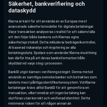
Säkerhet, bankverifiering och
dataskydd
Klarna är känt för att använda en av Europas mest
avancerade säkerhetsmodeller för digitala betalningar.
Varje transaktion analyseras i realtid för att säkerställa
att den följer både bankens och Klarnas egna
säkerhetsprotokoll. Detta inkluderar bedrägerikontroller,
AI-baserad riskanalys och kryptering av alla
betalningsdata. Spelare som använder Klarna-insättning
kan därför lita på att deras bankinformation hålls
skyddad vid varje steg i processen.
BankID utgör kärnan i verifieringssteget. Denna metod
används av samtliga svenska banker och betraktas som
landets mest pålitliga identifikationssystem. Vid Klarna-
betalningar krävs alltid BankID för att genomföra en
transaktion, vilket innebär att ingen betalning kan
slutföras utan korrekt och verifierad identitet. Detta
minimerar risken för att någon annan än