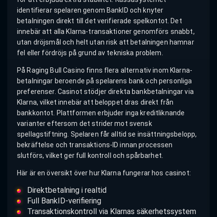
identifierar spelaren genom BankID och knyter
betalningen direkt till det verifierade spelkontot. Det
innebär att alla Klarna-transaktioner genomförs snabbt,
utan dröjsmål och helt utan risk att betalningen hamnar
fel eller fördröjs på grund av tekniska problem.
På Raging Bull Casino finns flera alternativ inom Klarna-
betalningar beroende på spelarens bank och personliga
preferenser. Casinot stödjer direkta bankbetalningar via
Klarna, vilket innebär att beloppet dras direkt från
bankkontot. Plattformen erbjuder inga kreditliknande
varianter eftersom det strider mot svensk
spellagstiftning. Spelaren får alltid se insättningsbelopp,
bekräftelse och transaktions-ID innan processen
slutförs, vilket ger full kontroll och spårbarhet.
Här är en översikt över hur Klarna fungerar hos casinot:
Direktbetalning i realtid
Full BankID-verifiering
Transaktionskontroll via Klarnas säkerhetssystem