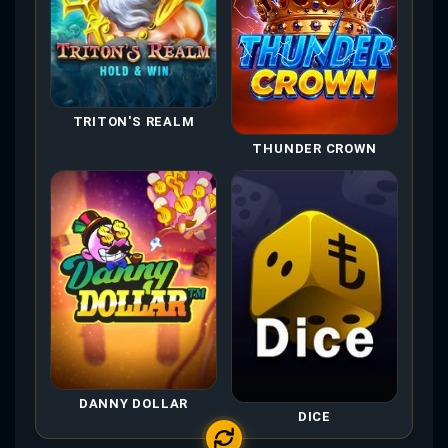
TRITON'S REALM
THUNDER CROWN
DANNY DOLLAR
DICE