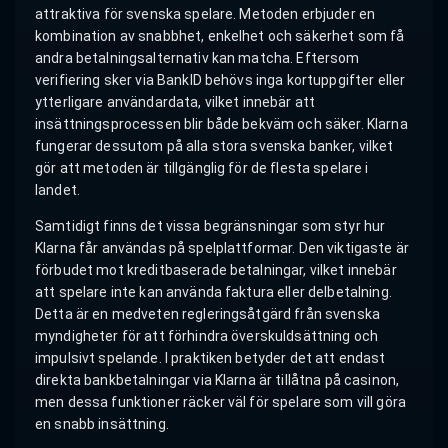
attraktiva för svenska spelare. Metoden erbjuder en
kombination av snabbhet, enkelhet och säkerhet som få
andra betalningsalternativ kan matcha. Eftersom
verifiering sker via BankID behövs inga kortuppgifter eller
ytterligare användardata, vilket innebär att
insättningsprocessen blir både bekväm och säker. Klarna
fungerar dessutom på alla stora svenska banker, vilket
gör att metoden är tillgänglig för de flesta spelare i
landet.
Samtidigt finns det vissa begränsningar som styr hur
Klarna får användas på spelplattformar. Den viktigaste är
förbudet mot kreditbaserade betalningar, vilket innebär
att spelare inte kan använda faktura eller delbetalning.
Detta är en medveten regleringsåtgärd från svenska
myndigheter för att förhindra överskuldsättning och
impulsivt spelande. I praktiken betyder det att endast
direkta bankbetalningar via Klarna är tillåtna på casinon,
men dessa funktioner räcker väl för spelare som vill göra
en snabb insättning.