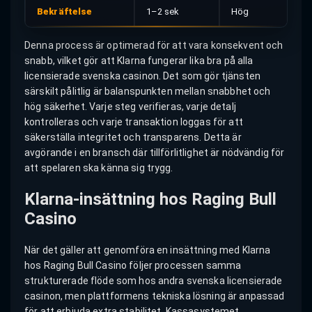
Bekräftelse
1–2 sek
Hög
Denna process är optimerad för att vara konsekvent och
snabb, vilket gör att Klarna fungerar lika bra på alla
licensierade svenska casinon. Det som gör tjänsten
särskilt pålitlig är balanspunkten mellan snabbhet och
hög säkerhet. Varje steg verifieras, varje detalj
kontrolleras och varje transaktion loggas för att
säkerställa integritet och transparens. Detta är
avgörande i en bransch där tillförlitlighet är nödvändig för
att spelaren ska känna sig trygg.
Klarna-insättning hos Raging Bull
Casino
När det gäller att genomföra en insättning med Klarna
hos Raging Bull Casino följer processen samma
strukturerade flöde som hos andra svenska licensierade
casinon, men plattformens tekniska lösning är anpassad
för att erbjuda extra stabilitet. Kassasystemet