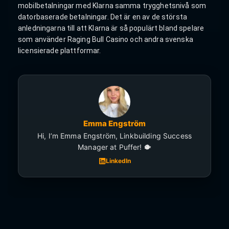
mobilbetalningar med Klarna samma trygghetsnivå som
datorbaserade betalningar. Det är en av de största
anledningarna till att Klarna är så populärt bland spelare
som använder Raging Bull Casino och andra svenska
licensierade plattformar.
Emma Engström
Hi, I’m Emma Engström, Linkbuilding Success
Manager at Puffer! 🐡
LinkedIn