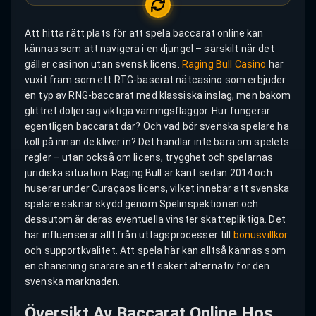
Att hitta rätt plats för att spela baccarat online kan
kännas som att navigera i en djungel – särskilt när det
gäller casinon utan svensk licens.
Raging Bull Casino
har
vuxit fram som ett RTG-baserat nätcasino som erbjuder
en typ av RNG-baccarat med klassiska inslag, men bakom
glittret döljer sig viktiga varningsflaggor. Hur fungerar
egentligen baccarat där? Och vad bör svenska spelare ha
koll på innan de kliver in? Det handlar inte bara om spelets
regler – utan också om licens, trygghet och spelarnas
juridiska situation. Raging Bull är känt sedan 2014 och
huserar under Curaçaos licens, vilket innebär att svenska
spelare saknar skydd genom Spelinspektionen och
dessutom är deras eventuella vinster skattepliktiga. Det
här influenserar allt från uttagsprocesser till
bonusvillkor
och supportkvalitet. Att spela här kan alltså kännas som
en chansning snarare än ett säkert alternativ för den
svenska marknaden.
Översikt Av Baccarat Online Hos