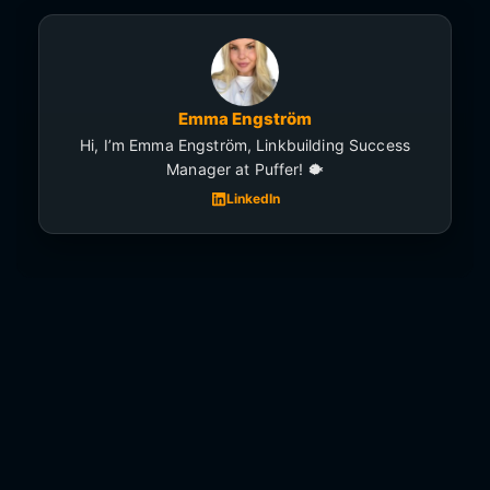
Emma Engström
Hi, I’m Emma Engström, Linkbuilding Success
Manager at Puffer! 🐡
LinkedIn