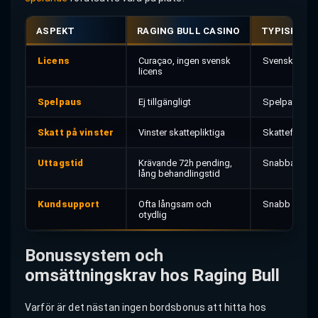
ASPEKT
RAGING BULL CASINO
TYPISKA S
Licens
Curaçao, ingen svensk
Svensk spelli
licens
Spelpaus
Ej tillgängligt
Spelpaus ful
Skatt på vinster
Vinster skattepliktiga
Skattefria vin
Uttagstid
Krävande 72h pending,
Snabba uttag,
lång behandlingstid
Kundsupport
Ofta långsam och
Snabb och hj
otydlig
Bonussystem och
omsättningskrav hos Raging Bull
Varför är det nästan ingen bordsbonus att hitta hos