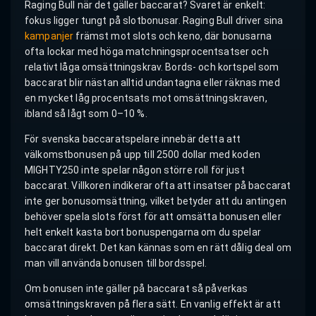
Raging Bull när det gäller baccarat? Svaret är enkelt:
fokus ligger tungt på slotbonusar. Raging Bull driver sina
kampanjer
främst mot slots och keno, där bonusarna
ofta lockar med höga matchningsprocentsatser och
relativt låga omsättningskrav. Bords- och kortspel som
baccarat blir nästan alltid undantagna eller räknas med
en mycket låg procentsats mot omsättningskraven,
ibland så lågt som 0–10 %.
För svenska baccaratspelare innebär detta att
välkomstbonusen på upp till 2500 dollar med koden
MIGHTY250 inte spelar någon större roll för just
baccarat. Villkoren indikerar ofta att insatser på baccarat
inte ger bonusomsättning, vilket betyder att du antingen
behöver spela slots först för att omsätta bonusen eller
helt enkelt kasta bort bonuspengarna om du spelar
baccarat direkt. Det kan kännas som en rätt dålig deal om
man vill använda bonusen till bordsspel.
Om bonusen inte gäller på baccarat så påverkas
omsättningskraven på flera sätt. En vanlig effekt är att