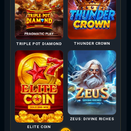
THUNDER CROWN
TRIPLE POT DIAMOND
ZEUS: DIVINE RICHES
ELITE COIN