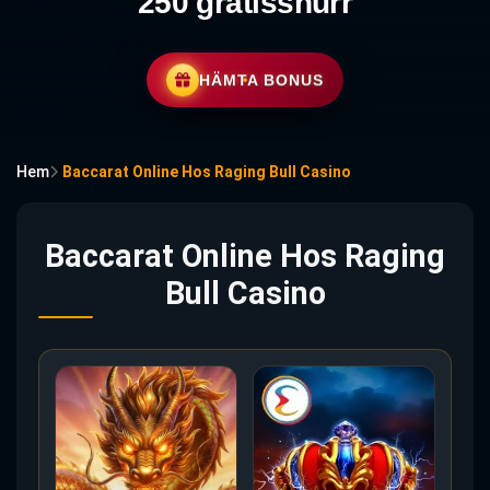
250 gratissnurr
HÄMTA BONUS
Hem
Baccarat Online Hos Raging Bull Casino
Baccarat Online Hos Raging
Bull Casino