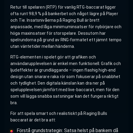
Retur till spelaren (RTP) för vanlig RTG-baccarat ligger
ofta runt 98,9 % på bankerbet och något lägre på Player
och Tie. Insatsnivåerna på Raging Bull är brett
anpassade, med låga minimuminsatser för nybörjare och
höga maxinsatser för storspelare. Dessutom har
spelrundorna på grund av RNG-formatet ett jämnt tempo
utan väntetider mellan händerna.
RTG-elementen i spelet gör att grafiken och
användarupplevelsen är enkel men funktionell. Grafik och
ljudeffekter är grundläggande – ingen flashig high-end
design utan snarare raka rör som fokuserar på snabbhet
och tydlighet. Den digitala känslan kan dra ner på
spelupplevelsen jämfört med live-baccarat, men för den
som vill lägga snabba satsningar kan det fungera riktigt
bra.
För att spela smart och realistiskt på Raging Bulls
baccarat är det bra att:
Förstå grundstrategin: Satsa helst på bankern då